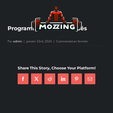
Passer
au
contenu
Programmes Personnalisés
sur
Par
admin
|
janvier 23rd, 2024
|
Commentaires fermés
Programmes
Personnalisés
Share This Story, Choose Your Platform!
Facebook
X
Reddit
LinkedIn
Pinterest
Email