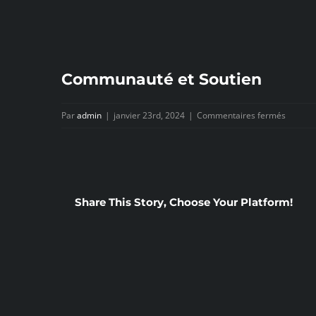
Passer
au
contenu
Communauté et Soutien
sur
Par
admin
|
janvier 23rd, 2024
|
Commentaires fermés
Commu
et
Soutien
Share This Story, Choose Your Platform!